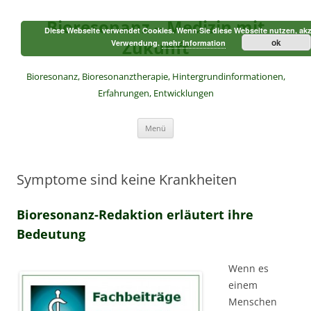
Zum
Inhalt
Bioresonanz – Medizin mit
springen
Diese Webseite verwendet Cookies. Wenn Sie diese Webseite nutzen, akz
Zukunft
ok
Verwendung.
mehr Information
Bioresonanz, Bioresonanztherapie, Hintergrundinformationen,
Erfahrungen, Entwicklungen
Menü
Symptome sind keine Krankheiten
Bioresonanz-Redaktion erläutert ihre
Bedeutung
Wenn es
einem
Menschen