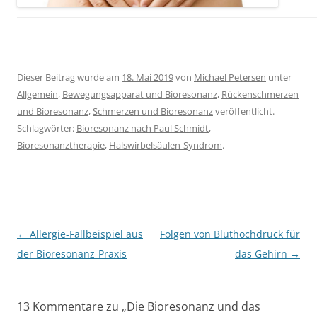
Dieser Beitrag wurde am
18. Mai 2019
von
Michael Petersen
unter
Allgemein
,
Bewegungsapparat und Bioresonanz
,
Rückenschmerzen
und Bioresonanz
,
Schmerzen und Bioresonanz
veröffentlicht.
Schlagwörter:
Bioresonanz nach Paul Schmidt
,
Bioresonanztherapie
,
Halswirbelsäulen-Syndrom
.
Beitragsnavigation
←
Allergie-Fallbeispiel aus
Folgen von Bluthochdruck für
der Bioresonanz-Praxis
das Gehirn
→
13 Kommentare zu „
Die Bioresonanz und das