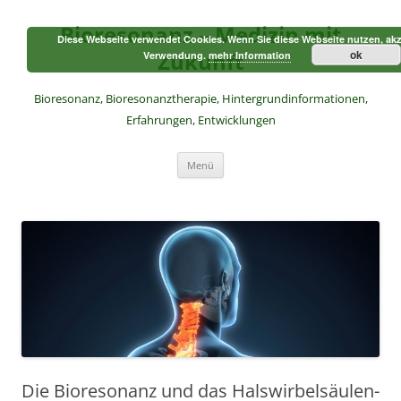
Zum
Inhalt
Bioresonanz – Medizin mit
springen
Diese Webseite verwendet Cookies. Wenn Sie diese Webseite nutzen, akz
Zukunft
ok
Verwendung.
mehr Information
Bioresonanz, Bioresonanztherapie, Hintergrundinformationen,
Erfahrungen, Entwicklungen
Menü
Die Bioresonanz und das Halswirbelsäulen-