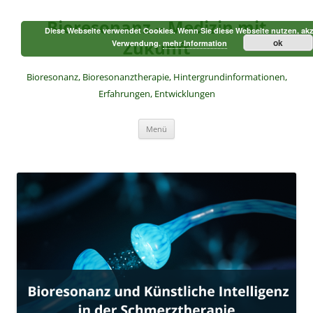
Zum
Inhalt
Bioresonanz – Medizin mit
springen
Diese Webseite verwendet Cookies. Wenn Sie diese Webseite nutzen, akz
Zukunft
ok
Verwendung.
mehr Information
Bioresonanz, Bioresonanztherapie, Hintergrundinformationen,
Erfahrungen, Entwicklungen
Menü