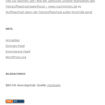
Fett zur falschen Zeit? Wie der Zeitpunkt unserer Mahlzeiten den
Fettstoffwechsel beeinflusst – news-nachrichten.de
zu
Stoffwechsel: wenn der Fettstoffwechsel außer Kontrolle gerät
META
Anmelden
Eintrags-Feed
Kommentar-Feed
WordPress.org
BILDNACHWEIS
Bild mit Aesculapstab, Quelle:
clipDealer