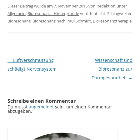
Dieser Beitrag wurde am
7. November 2015
von
Redaktion
unter
Allgemein
,
Bioresonanz - Hintergründe
veröffentlicht. Schlagwörter:
Bioresonanz
,
Bioresonanz nach Paul Schmidt
,
Bioresonanztherapie
.
Beitragsnavigation
←
Luftverschmutzung
Wissenschaft und
schädigt Nervensystem
Bioresonanz zur
Darmgesundheit
→
Schreibe einen Kommentar
Du musst
angemeldet
sein, um einen Kommentar
abzugeben.