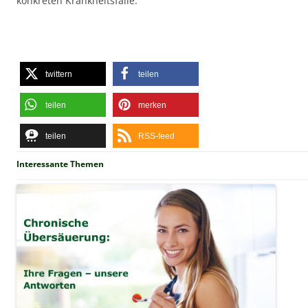
konkreten Krankheitsfalle.
twittern
teilen
teilen
merken
teilen
RSS-feed
Interessante Themen