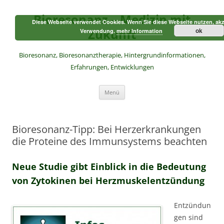
Zum
Inhalt
Bioresonanz – Medizin mit
springen
Diese Webseite verwendet Cookies. Wenn Sie diese Webseite nutzen, akz
Zukunft
ok
Verwendung.
mehr Information
Bioresonanz, Bioresonanztherapie, Hintergrundinformationen,
Erfahrungen, Entwicklungen
Menü
Bioresonanz-Tipp: Bei Herzerkrankungen
die Proteine des Immunsystems beachten
Neue Studie gibt Einblick in die Bedeutung
von Zytokinen bei Herzmuskelentzündung
Entzündun
gen sind