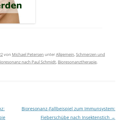
22
von
Michael Petersen
unter
Allgemein
,
Schmerzen und
ioresonanz nach Paul Schmidt
,
Bioresonanztherapie
,
nz:
Bioresonanz-Fallbeispiel zum Immunsystem:
pie
Fieberschübe nach Insektenstich
→