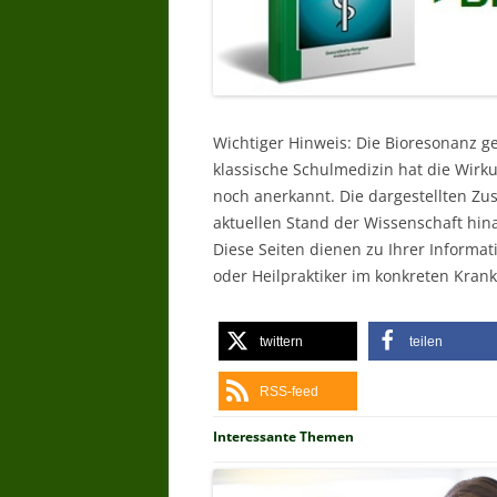
Wichtiger Hinweis: Die Bioresonanz g
klassische Schulmedizin hat die Wir
noch anerkannt. Die dargestellten Z
aktuellen Stand der Wissenschaft hin
Diese Seiten dienen zu Ihrer Informat
oder Heilpraktiker im konkreten Krankh
twittern
teilen
RSS-feed
Interessante Themen