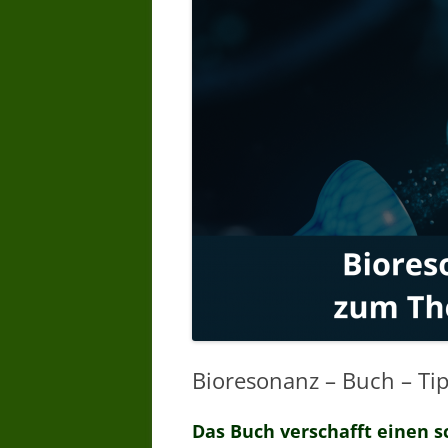
WARUM BIORESONANZTHERAPI
WER DARF
BIORESONANZTHERAPIE ANBIET
– WER DARF ANWENDEN
BIORESONANZ WER HAT
ERFAHRUNG
BIORESONANZ WAS WIRD
GEMACHT –
BIORESONANZTHERAPIE WIE
LANGE
BIORESONANZTHERAPIE GIBT ES
WIRKSAMKEITSNACHWEISE
Bioresonanz – Buch – T
Das Buch verschafft einen s