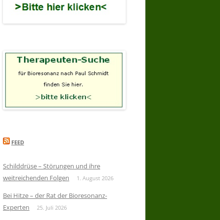
FEED
Schilddrüse – Störungen und ihre
weitreichenden Folgen
1. August 2026
Bei Hitze – der Rat der Bioresonanz-
Experten
25. Juli 2026