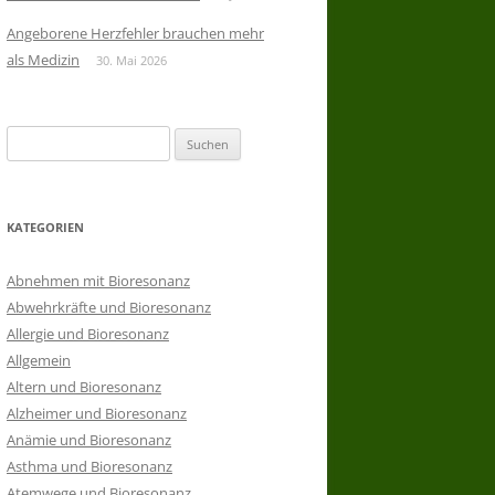
Angeborene Herzfehler brauchen mehr
als Medizin
30. Mai 2026
Suchen
nach:
KATEGORIEN
Abnehmen mit Bioresonanz
Abwehrkräfte und Bioresonanz
Allergie und Bioresonanz
Allgemein
Altern und Bioresonanz
Alzheimer und Bioresonanz
Anämie und Bioresonanz
Asthma und Bioresonanz
Atemwege und Bioresonanz