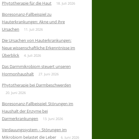
Phytotherapie für die Haut
18. Juli 2026
Bioresonanz-Fallbeispiel zu
Hauterkrankungen: Akne und ihre
Ursachen
11. Juli 2026
Die Ursachen von Hauterkrankungen:
Neue wissenschaftliche Erkenntnisse im
Überblick
4. Juli 2026
Das Darmmikrobiom steuert unseren
Hormonhaushalt
27. Juni 2026
Phytotherapie bei Darmbeschwerden
20. Juni 2026
Bioresonanz-Fallbeispiel: Störungen im
Haushalt der Enzyme bei
Darmerkrankungen
13. Juni 2026
Verdauungssystem – Störungen im
Mikrobiom belastet die Leber
6. Juni 2026