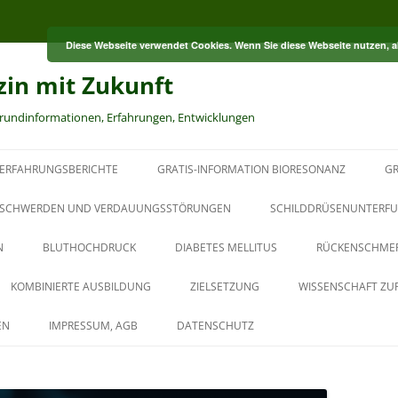
Diese Webseite verwendet Cookies. Wenn Sie diese Webseite nutzen, 
zin mit Zukunft
grundinformationen, Erfahrungen, Entwicklungen
ERFAHRUNGSBERICHTE
GRATIS-INFORMATION BIORESONANZ
GR
S
SCHWERDEN UND VERDAUUNGSSTÖRUNGEN
SCHILDDRÜSENUNTERFU
N
BLUTHOCHDRUCK
DIABETES MELLITUS
RÜCKENSCHME
RT
KOMBINIERTE AUSBILDUNG
ZIELSETZUNG
WISSENSCHAFT ZU
HT
AUS DER PAUL-SCHMIDT-
EN
IMPRESSUM, AGB
DATENSCHUTZ
AKADEMIE
BAUBIOLOGISCHER