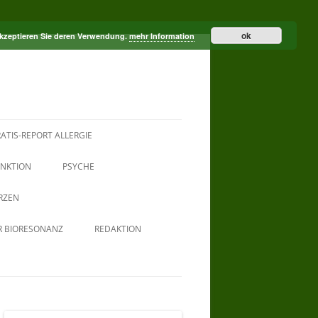
ok
akzeptieren Sie deren Verwendung.
mehr Information
ATIS-REPORT ALLERGIE
NKTION
PSYCHE
RZEN
R BIORESONANZ
REDAKTION