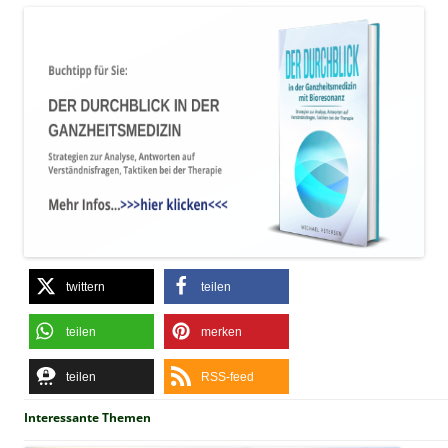
twittern
teilen
teilen
merken
teilen
RSS-feed
Interessante Themen