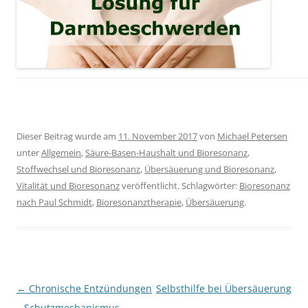
Dieser Beitrag wurde am
11. November 2017
von
Michael Petersen
unter
Allgemein
,
Säure-Basen-Haushalt und Bioresonanz
,
Stoffwechsel und Bioresonanz
,
Übersäuerung und Bioresonanz
,
Vitalität und Bioresonanz
veröffentlicht. Schlagwörter:
Bioresonanz
nach Paul Schmidt
,
Bioresonanztherapie
,
Übersäuerung
.
Beitragsnavigation
←
Chronische Entzündungen
Selbsthilfe bei Übersäuerung
– Schutzmechanismus
→