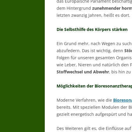
das Europäische Parlament beschäfti
dem Hintergrund
zunehmender horm
letzten zwanzig Jahren, heißt es dort.
Die Selbsthilfe des Körpers stärken
Ein Grund mehr, nach Wegen zu suche
abzufedern. Das ist wichtig, denn
Stö
Folgen für unseren gesamten Organi
wie Leber, Nieren und natürlich den
Stoffwechsel und Abwehr
, bis hin z
Möglichkeiten der Bioresonanzthera
Moderne Verfahren, wie die
Bioreson
bereits. Mit speziellen Modulen der
gezielt energetisch aufgespürt und ha
Des Weiteren gilt es, die Einflüsse a