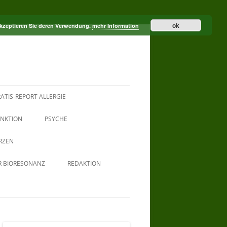
ok
akzeptieren Sie deren Verwendung.
mehr Information
ATIS-REPORT ALLERGIE
NKTION
PSYCHE
RZEN
R BIORESONANZ
REDAKTION