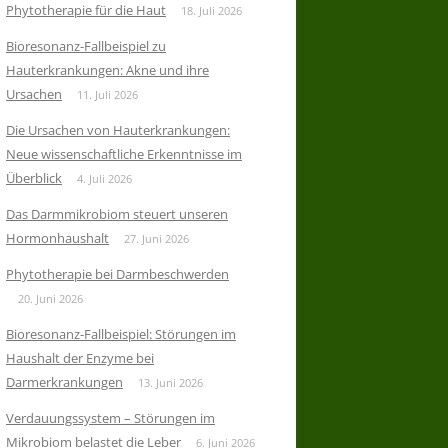
Phytotherapie für die Haut
18. Juli 2026
Bioresonanz-Fallbeispiel zu
Hauterkrankungen: Akne und ihre
Ursachen
11. Juli 2026
Die Ursachen von Hauterkrankungen:
Neue wissenschaftliche Erkenntnisse im
Überblick
4. Juli 2026
Das Darmmikrobiom steuert unseren
Hormonhaushalt
27. Juni 2026
Phytotherapie bei Darmbeschwerden
20. Juni 2026
Bioresonanz-Fallbeispiel: Störungen im
Haushalt der Enzyme bei
Darmerkrankungen
13. Juni 2026
Verdauungssystem – Störungen im
Mikrobiom belastet die Leber
6. Juni 2026