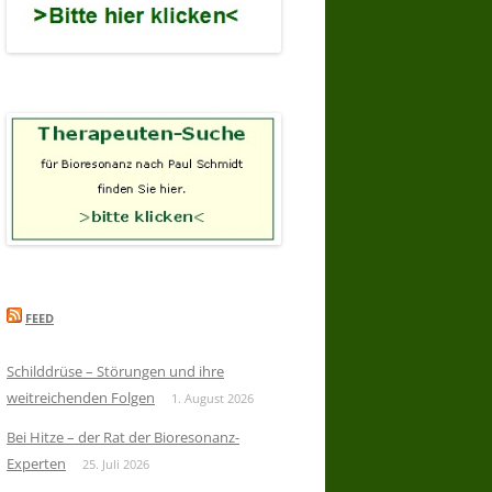
FEED
Schilddrüse – Störungen und ihre
weitreichenden Folgen
1. August 2026
Bei Hitze – der Rat der Bioresonanz-
Experten
25. Juli 2026