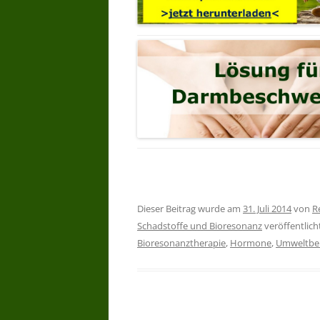
Dieser Beitrag wurde am
31. Juli 2014
von
R
Schadstoffe und Bioresonanz
veröffentlich
Bioresonanztherapie
,
Hormone
,
Umweltbe