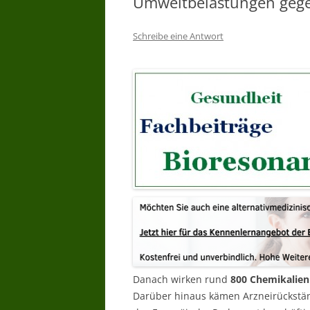
Umweltbelastungen geg
WARUM BIORESONANZTHERAPI
Schreibe eine Antwort
WER DARF
BIORESONANZTHERAPIE ANBIET
– WER DARF ANWENDEN
BIORESONANZ WER HAT
ERFAHRUNG
BIORESONANZ WAS WIRD
GEMACHT –
BIORESONANZTHERAPIE WIE
LANGE
BIORESONANZTHERAPIE GIBT ES
WIRKSAMKEITSNACHWEISE
Danach wirken rund
800 Chemikalie
Darüber hinaus kämen Arzneirückstän