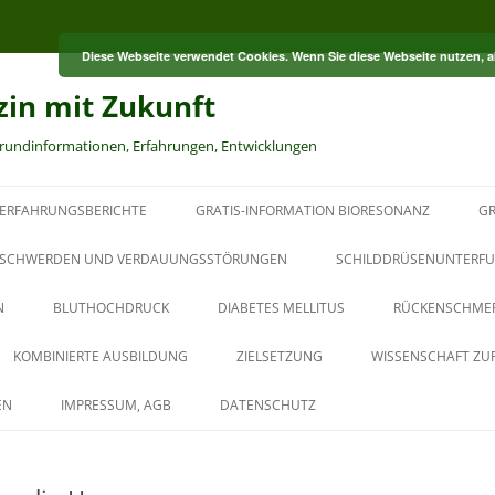
Diese Webseite verwendet Cookies. Wenn Sie diese Webseite nutzen, 
zin mit Zukunft
grundinformationen, Erfahrungen, Entwicklungen
ERFAHRUNGSBERICHTE
GRATIS-INFORMATION BIORESONANZ
GR
S
SCHWERDEN UND VERDAUUNGSSTÖRUNGEN
SCHILDDRÜSENUNTERFU
N
BLUTHOCHDRUCK
DIABETES MELLITUS
RÜCKENSCHME
RT
KOMBINIERTE AUSBILDUNG
ZIELSETZUNG
WISSENSCHAFT ZU
HT
AUS DER PAUL-SCHMIDT-
EN
IMPRESSUM, AGB
DATENSCHUTZ
AKADEMIE
BAUBIOLOGISCHER