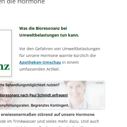
en die Hormone
MESSTECHNIKER
E
FORTBILDUNG
EN
Was die Bioresonanz bei
Umweltbelastungen tun kann.
Vor den Gefahren von Umweltbelastungen
für unsere Hormone warnte kürzlich die
Apotheken-Umschau
in einem
umfassenden Artikel.
n erwiesenermaßen störend auf unsere Hormone
.
de im Trinkwasser und vieles mehr dazu. Und auch