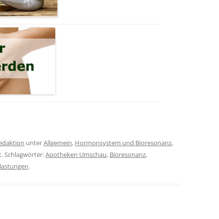
edaktion
unter
Allgemein
,
Hormonsystem und Bioresonanz
,
t. Schlagwörter:
Apotheken Umschau
,
Bioresonanz
,
lastungen
.