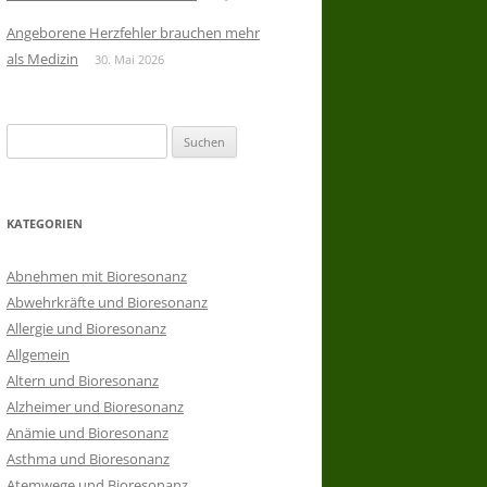
Angeborene Herzfehler brauchen mehr
als Medizin
30. Mai 2026
Suchen
nach:
KATEGORIEN
Abnehmen mit Bioresonanz
Abwehrkräfte und Bioresonanz
Allergie und Bioresonanz
Allgemein
Altern und Bioresonanz
Alzheimer und Bioresonanz
Anämie und Bioresonanz
Asthma und Bioresonanz
Atemwege und Bioresonanz