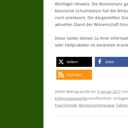
Wichtiger Hinweis: Die Bioresonanz g
klassische Schulmedizin hat die Wir
noch anerkannt. Die dargestellten Z
aktuellen Stand der Wissenschaft hin
Diese Seiten dienen zu Ihrer Informat
oder Heilpraktiker im konkreten Krankh
twittern
teilen
RSS-feed
Dieser Beitrag wurde am
9. Januar 2017
vo
Erfahrungsberichte
veröffentlicht. Schlagw
Paul Schmidt
,
Bioresonanztherapie
,
Talksh