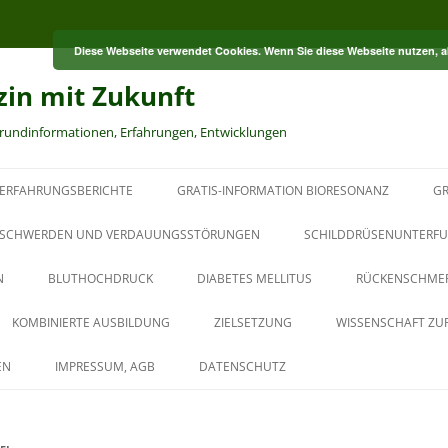
Diese Webseite verwendet Cookies. Wenn Sie diese Webseite nutzen, 
zin mit Zukunft
grundinformationen, Erfahrungen, Entwicklungen
ERFAHRUNGSBERICHTE
GRATIS-INFORMATION BIORESONANZ
GR
S
SCHWERDEN UND VERDAUUNGSSTÖRUNGEN
SCHILDDRÜSENUNTERFU
N
BLUTHOCHDRUCK
DIABETES MELLITUS
RÜCKENSCHME
RT
KOMBINIERTE AUSBILDUNG
ZIELSETZUNG
WISSENSCHAFT ZU
HT
AUS DER PAUL-SCHMIDT-
EN
IMPRESSUM, AGB
DATENSCHUTZ
AKADEMIE
BAUBIOLOGISCHER