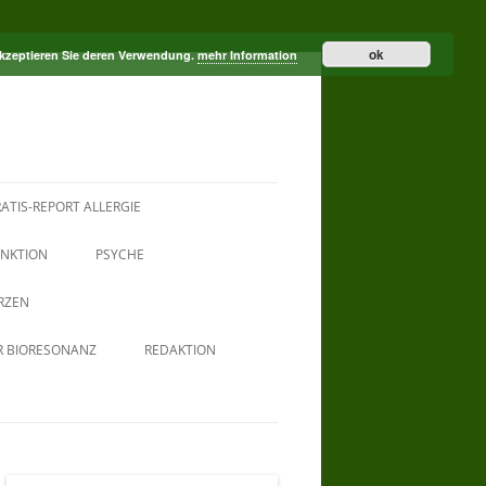
ok
akzeptieren Sie deren Verwendung.
mehr Information
ATIS-REPORT ALLERGIE
NKTION
PSYCHE
RZEN
R BIORESONANZ
REDAKTION