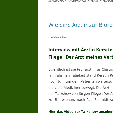
SCHLAGWORTARCHIV:
ÄRZTIN KERSTIN PEUSCH
WARUM BIORESONANZTHERAPI
WER DARF
BIORESONANZTHERAPIE ANBIET
Wie eine Ärztin zur Bio
– WER DARF ANWENDEN
6 Antworten
BIORESONANZ WER HAT
ERFAHRUNG
Interview mit Ärztin Kersti
BIORESONANZ WAS WIRD
Fliege „Der Arzt meines Ver
GEMACHT –
BIORESONANZTHERAPIE WIE
Eigentlich ist sie Fachärztin für Chiru
LANGE
langjährigen Tätigkeit stand Kerstin 
noch tun, um dem Patienten weiterzuh
BIORESONANZTHERAPIE GIBT ES
die viele Mediziner bewegt. Die Ärztin
WIRKSAMKEITSNACHWEISE
der Talkshow von Jürgen Fliege „Der Ar
zur Bioresonanz nach Paul Schmidt k
Hier das Video zur Talkshow ansehen