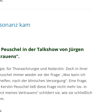
EL
MESSTECHNIKER
E
FORTBILDUNG
EN
resonanz kam
n Peuschel in der Talkshow von Jürgen
trauens“.
rgie, für Thoraxchirurgie und Notärztin. Doch in ihrer
Peuschel immer wieder vor der Frage: „Was kann ich
elfen, nach der klinischen Versorgung“. Eine Frage,
 Kerstin Peuschel ließ diese Frage nicht mehr los. In
zt meines Vertrauens“ schildert sie, wie sie schließlich
am.
: