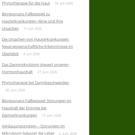
Phytotherapie für die Haut
18. Juli 2026
Bioresonanz-Fallbeispiel zu
Hauterkrankungen: Akne und ihre
Ursachen
11. Juli 2026
Die Ursachen von Hauterkrankungen:
Neue wissenschaftliche Erkenntnisse im
Überblick
4. Juli 2026
Das Darmmikrobiom steuert unseren
Hormonhaushalt
27. Juni 2026
Phytotherapie bei Darmbeschwerden
20. Juni 2026
Bioresonanz-Fallbeispiel: Störungen im
Haushalt der Enzyme bei
Darmerkrankungen
13. Juni 2026
Verdauungssystem – Störungen im
Mikrobiom belastet die Leber
6. Juni 2026