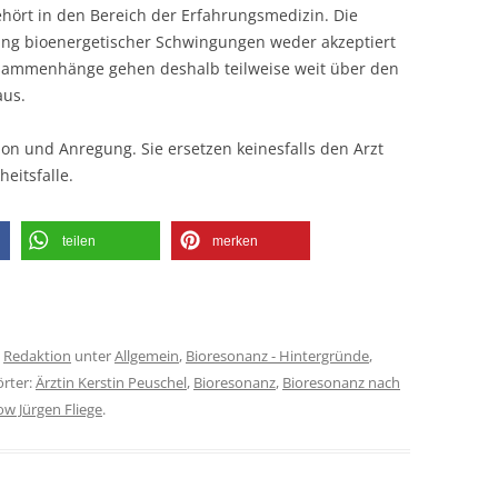
ehört in den Bereich der Erfahrungsmedizin. Die
kung bioenergetischer Schwingungen weder akzeptiert
usammenhänge gehen deshalb teilweise weit über den
aus.
ion und Anregung. Sie ersetzen keinesfalls den Arzt
eitsfalle.
teilen
merken
n
Redaktion
unter
Allgemein
,
Bioresonanz - Hintergründe
,
örter:
Ärztin Kerstin Peuschel
,
Bioresonanz
,
Bioresonanz nach
ow Jürgen Fliege
.