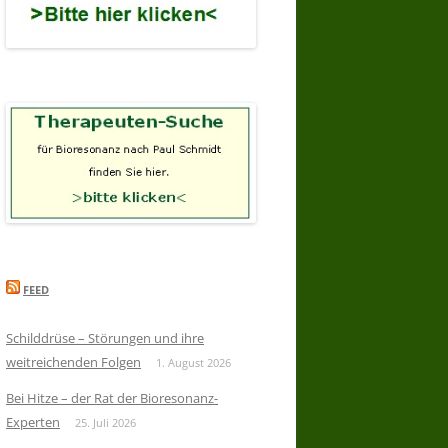
FEED
Schilddrüse – Störungen und ihre
weitreichenden Folgen
1. August 2026
Bei Hitze – der Rat der Bioresonanz-
Experten
25. Juli 2026