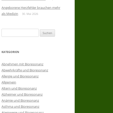
Angeborene Herzfehler brauchen mehr
als Medizin
30. Mai 2026
Suchen
nach:
KATEGORIEN
Abnehmen mit Bioresonanz
Abwehrkräfte und Bioresonanz
Allergie und Bioresonanz
Allgemein
Altern und Bioresonanz
Alzheimer und Bioresonanz
Anämie und Bioresonanz
Asthma und Bioresonanz
Atemwege und Bioresonanz