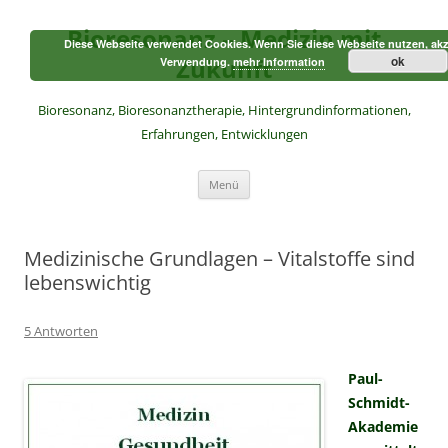
Zum
Inhalt
Bioresonanz – Medizin mit
springen
Diese Webseite verwendet Cookies. Wenn Sie diese Webseite nutzen, akz
Zukunft
ok
Verwendung.
mehr Information
Bioresonanz, Bioresonanztherapie, Hintergrundinformationen,
Erfahrungen, Entwicklungen
Menü
Medizinische Grundlagen – Vitalstoffe sind
lebenswichtig
5 Antworten
Paul-
Schmidt-
Akademie