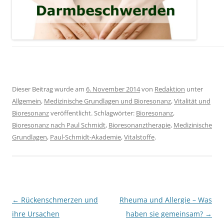
Dieser Beitrag wurde am
6. November 2014
von
Redaktion
unter
Allgemein
,
Medizinische Grundlagen und Bioresonanz
,
Vitalität und
Bioresonanz
veröffentlicht. Schlagwörter:
Bioresonanz
,
Bioresonanz nach Paul Schmidt
,
Bioresonanztherapie
,
Medizinische
Grundlagen
,
Paul-Schmidt-Akademie
,
Vitalstoffe
.
Beitragsnavigation
←
Rückenschmerzen und
Rheuma und Allergie – Was
ihre Ursachen
haben sie gemeinsam?
→