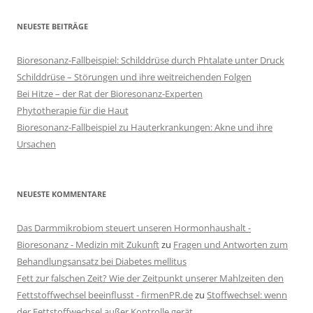
NEUESTE BEITRÄGE
Bioresonanz-Fallbeispiel: Schilddrüse durch Phtalate unter Druck
Schilddrüse – Störungen und ihre weitreichenden Folgen
Bei Hitze – der Rat der Bioresonanz-Experten
Phytotherapie für die Haut
Bioresonanz-Fallbeispiel zu Hauterkrankungen: Akne und ihre
Ursachen
NEUESTE KOMMENTARE
Das Darmmikrobiom steuert unseren Hormonhaushalt -
Bioresonanz - Medizin mit Zukunft
zu
Fragen und Antworten zum
Behandlungsansatz bei Diabetes mellitus
Fett zur falschen Zeit? Wie der Zeitpunkt unserer Mahlzeiten den
Fettstoffwechsel beeinflusst - firmenPR.de
zu
Stoffwechsel: wenn
der Fettstoffwechsel außer Kontrolle gerät