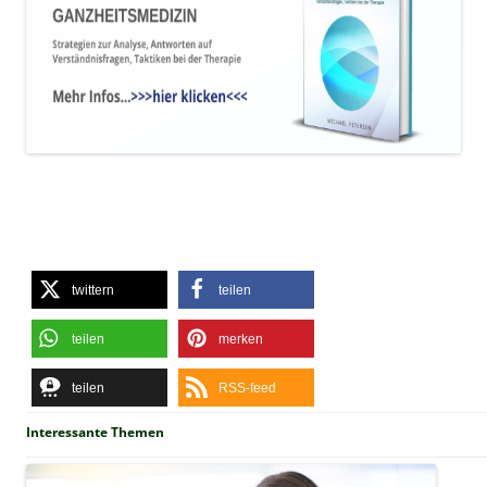
twittern
teilen
teilen
merken
teilen
RSS-feed
Interessante Themen