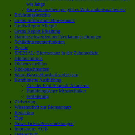
wie lange
Bioresonanztherapie gibt es Wirksamkeitsnachweise
Erfahrungsberichte
Gratis-Information Bioresonanz
Gratis-Report Allergie
Gratis-Report Erkältung
Darmbeschwerden und Verdauungsstörungen
Schilddrüsenunterfunktion
Psyche
SPEZIAL: Bioresonanz in der Zahnmedizin
Bluthochdruck
Diabetes mellitus
Rückenschmerzen
Säure-Basen-Haushalt verbessern
Kombinierte Ausbildung
Aus der Paul-Schmidt-Akademie
Baubiologischer Messtechniker
Fortbildung
Zielsetzung
Wissenschaft zur Bioresonanz
Redaktion
Tipp
News-Ticker/Pressemeldungen
Impressum, AGB
Datenschutz