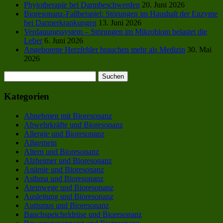
Phytotherapie bei Darmbeschwerden
20. Juni 2026
Bioresonanz-Fallbeispiel: Störungen im Haushalt der Enzyme
bei Darmerkrankungen
13. Juni 2026
Verdauungssystem – Störungen im Mikrobiom belastet die
Leber
6. Juni 2026
Angeborene Herzfehler brauchen mehr als Medizin
30. Mai
2026
Suchen
nach:
Kategorien
Abnehmen mit Bioresonanz
Abwehrkräfte und Bioresonanz
Allergie und Bioresonanz
Allgemein
Altern und Bioresonanz
Alzheimer und Bioresonanz
Anämie und Bioresonanz
Asthma und Bioresonanz
Atemwege und Bioresonanz
Ausleitung und Bioresonanz
Autismus und Bioresonanz
Bauchspeicheldrüse und Bioresonanz