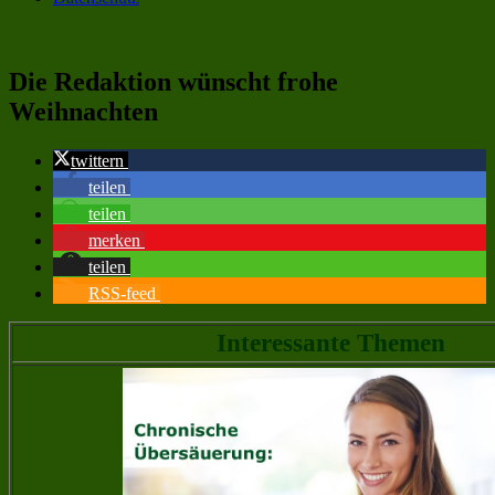
Die Redaktion wünscht frohe
Weihnachten
twittern
teilen
teilen
merken
teilen
RSS-feed
Interessante Themen