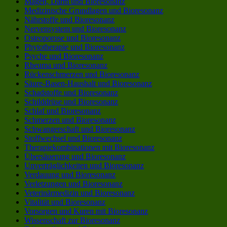
Magen, Darm und Bioresonanz
Medizinische Grundlagen und Bioresonanz
Nährstoffe und Bioresonanz
Nervensystem und Bioresonanz
Osteoporose und Bioresonanz
Phytotherapie und Bioresonanz
Psyche und Bioresonanz
Rheuma und Bioresonanz
Rückenschmerzen und Bioresonanz
Säure-Basen-Haushalt und Bioresonanz
Schadstoffe und Bioresonanz
Schilddrüse und Bioresonanz
Schlaf und Bioresonanz
Schmerzen und Bioresonanz
Schwangerschaft und Bioresonanz
Stoffwechsel und Bioresonanz
Therapiekombinationen mit Bioresonanz
Übersäuerung und Bioresonanz
Unverträglichkeiten und Bioresonanz
Verdauung und Bioresonanz
Verletzungen und Bioresonanz
Veterinärmedizin und Bioresonanz
Vitalität und Bioresonanz
Vorsorgen und Kuren mit Bioresonanz
Wissenschaft zur Bioresonanz