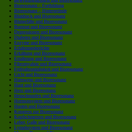
Bewegungsapparat und Bioresonanz
Bioresonanz – Fortbildung
Bioresonanz – Hintergründe
Blutdruck und Bioresonanz
Blutgefäße und Bioresonanz
Burnout und Bioresonanz
Depressionen und Bioresonanz
Diabetes und Bioresonanz
Enzyme und Bioresonanz
Erfahrungsberichte
Erkältung und Bioresonanz
Ernährung und Bioresonanz
Fibromyalgie und Bioresonanz
Frühjahrsmüdigkeit und Bioresonanz
Gicht und Bioresonanz
Harnwege und Bioresonanz
Haut und Bioresonanz
Herz und Bioresonanz
Heuschnupfen und Bioresonanz
Hormonsystem und Bioresonanz
Husten und Bioresonanz
Kongress zur Bioresonanz
Kopfschmerzen und Bioresonanz
Leber, Galle und Bioresonanz
Lymphsystem und Bioresonanz