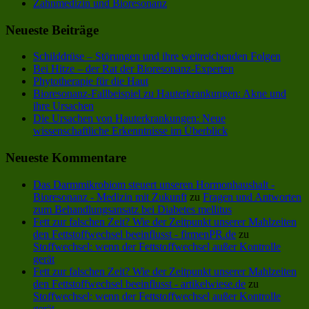
Zahnmedizin und Bioresonanz
Neueste Beiträge
Schilddrüse – Störungen und ihre weitreichenden Folgen
Bei Hitze – der Rat der Bioresonanz-Experten
Phytotherapie für die Haut
Bioresonanz-Fallbeispiel zu Hauterkrankungen: Akne und
ihre Ursachen
Die Ursachen von Hauterkrankungen: Neue
wissenschaftliche Erkenntnisse im Überblick
Neueste Kommentare
Das Darmmikrobiom steuert unseren Hormonhaushalt -
Bioresonanz - Medizin mit Zukunft
zu
Fragen und Antworten
zum Behandlungsansatz bei Diabetes mellitus
Fett zur falschen Zeit? Wie der Zeitpunkt unserer Mahlzeiten
den Fettstoffwechsel beeinflusst - firmenPR.de
zu
Stoffwechsel: wenn der Fettstoffwechsel außer Kontrolle
gerät
Fett zur falschen Zeit? Wie der Zeitpunkt unserer Mahlzeiten
den Fettstoffwechsel beeinflusst - artikelwiese.de
zu
Stoffwechsel: wenn der Fettstoffwechsel außer Kontrolle
gerät