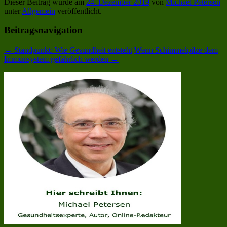
Dieser Beitrag wurde am
24. Dezember 2019
von
Michael Petersen
unter
Allgemein
veröffentlicht.
Beitragsnavigation
←
Standpunkt: Wie Gesundheit entsteht
Wenn Schimmelpilze dem
Immunsystem gefährlich werden
→