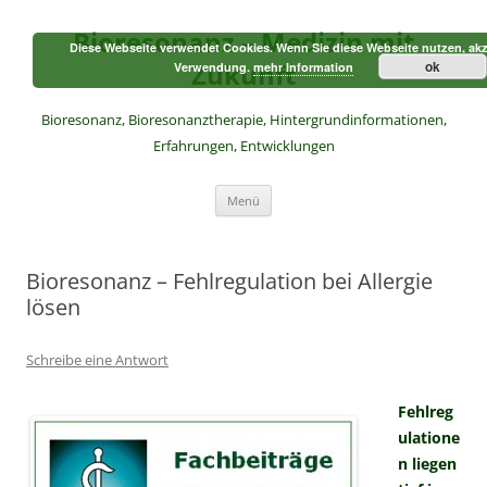
Zum
Inhalt
Bioresonanz – Medizin mit
springen
Diese Webseite verwendet Cookies. Wenn Sie diese Webseite nutzen, akz
Zukunft
ok
Verwendung.
mehr Information
Bioresonanz, Bioresonanztherapie, Hintergrundinformationen,
Erfahrungen, Entwicklungen
Menü
Bioresonanz – Fehlregulation bei Allergie
lösen
Schreibe eine Antwort
Fehlreg
ulatione
n liegen