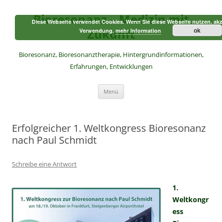
Zum
Inhalt
Bioresonanz – Medizin mit
springen
Diese Webseite verwendet Cookies. Wenn Sie diese Webseite nutzen, akz
Zukunft
ok
Verwendung.
mehr Information
Bioresonanz, Bioresonanztherapie, Hintergrundinformationen,
Erfahrungen, Entwicklungen
Menü
Erfolgreicher 1. Weltkongress Bioresonanz
nach Paul Schmidt
Schreibe eine Antwort
1.
Weltkongr
ess