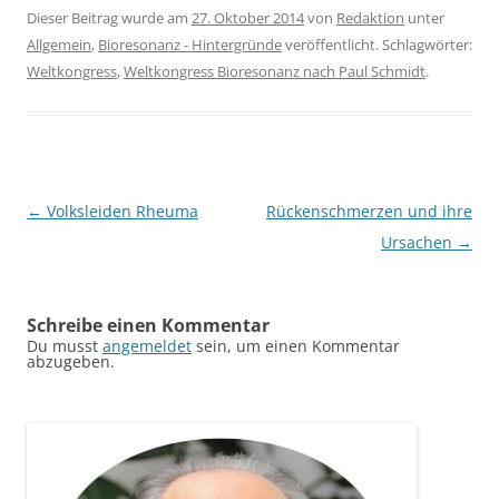
Dieser Beitrag wurde am
27. Oktober 2014
von
Redaktion
unter
Allgemein
,
Bioresonanz - Hintergründe
veröffentlicht. Schlagwörter:
Weltkongress
,
Weltkongress Bioresonanz nach Paul Schmidt
.
Beitragsnavigation
←
Volksleiden Rheuma
Rückenschmerzen und ihre
Ursachen
→
Schreibe einen Kommentar
Du musst
angemeldet
sein, um einen Kommentar
abzugeben.